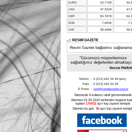
EURO
54,7749
54,
USD
47,5229
47,
GBP
63,7878
64,
RUB
7,0036
7,
CHF
58,4666
58,
...:: RESMİ GAZETE
Resmi Gazete bağlantısı sağlanama
"Gücümüzü müşterilerimize
sağladığımız değerlerden almaktayı
Nevzat PAMU
Telefon
:
0 (212) 442 39 39 (pbx)
Faks
:
0 (212) 442 44 28
E Posta
:
cizgi@cizgidenetim.com.tr
Sitemizde
4
kullanıcı aktif görünmektedir
Sitemize 01.03.2010 tarihinden bugüne ka
toplam
176432
ayrı kişi ziyaret etmiştir.
Sitemizi bu gün
36
ayrı kişi ziyaret etmişti