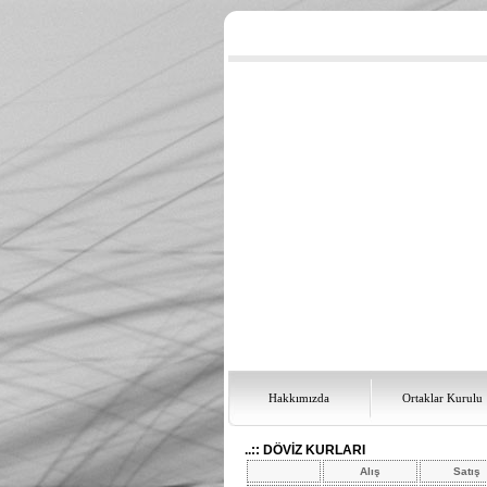
Hakkımızda
Ortaklar Kurulu
..:: DÖVİZ KURLARI
Alış
Satış