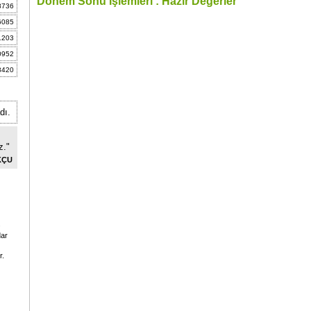
Dönem Sonu İşlemleri : Hazır Değerler
8736
6085
1203
0952
8420
dı.
z."
KÇU
.
dar
r.