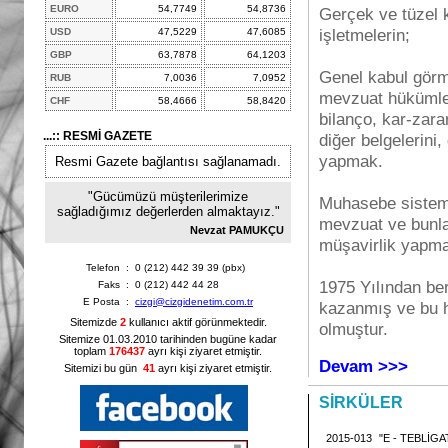
EURO
54,7749
54,8736
Gerçek ve tüzel k
işletmelerin;
USD
47,5229
47,6085
GBP
63,7878
64,1203
Genel kabul görm
RUB
7,0036
7,0952
mevzuat hükümleri
CHF
58,4666
58,8420
bilanço, kar-zara
...:: RESMİ GAZETE
diğer belgelerini
yapmak.
Resmi Gazete bağlantısı sağlanamadı.
"Gücümüzü müşterilerimize
Muhasebe sistemle
sağladığımız değerlerden almaktayız."
mevzuat ve bunlar
Nevzat PAMUKÇU
müşavirlik yapm
Telefon
:
0 (212) 442 39 39 (pbx)
1975 Yılından ber
Faks
:
0 (212) 442 44 28
E Posta
:
cizgi@cizgidenetim.com.tr
kazanmış ve bu h
Sitemizde
2
kullanıcı aktif görünmektedir.
olmuştur.
Sitemize 01.03.2010 tarihinden bugüne kadar
toplam
176437
ayrı kişi ziyaret etmiştir.
Devam >>>
Sitemizi bu gün
41
ayrı kişi ziyaret etmiştir.
SİRKÜLER
2015-013
"E - TEBLİGA