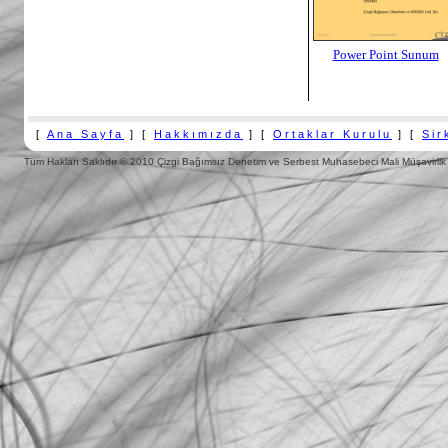
Power Point Sunum
[
Ana Sayfa
] [
Hakkımızda
] [
Ortaklar Kurulu
] [
Sir
Tüm Hakları Saklıdır
© 2010 Çizgi Bağımsız Denetim ve Serbest Muhasebeci Mali Müşavirlik