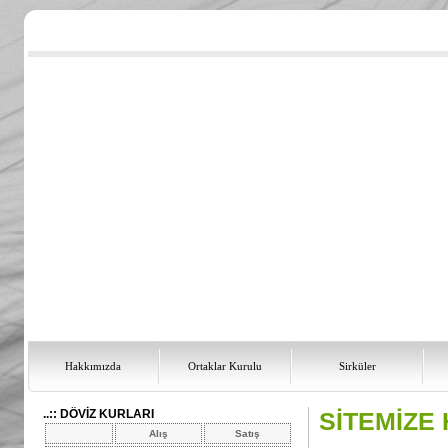
Hakkımızda
Ortaklar Kurulu
Sirküler
..:: DÖVİZ KURLARI
SİTEMİZE 
Alış
Satış